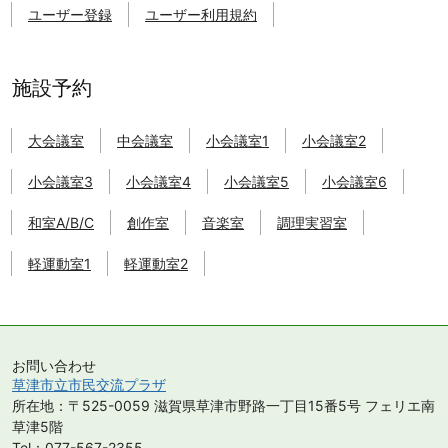
津
ユーザー登録
ユーザー利用規約
市
市
民
交
施設予約
流
プ
大会議室
中会議室
小会議室1
小会議室2
ラ
ザ
小会議室3
小会議室4
小会議室5
小会議室6
の
施
和室A/B/C
創作室
音楽室
調理実習室
設
を
軽運動室1
軽運動室2
予
約
す
る
こ
お問い合わせ
と
草津市立市民交流プラザ
が
所在地：〒525-0059 滋賀県草津市野路一丁目15番5号 フェリエ南
で
草津5階
き
Tel：077-567-2355