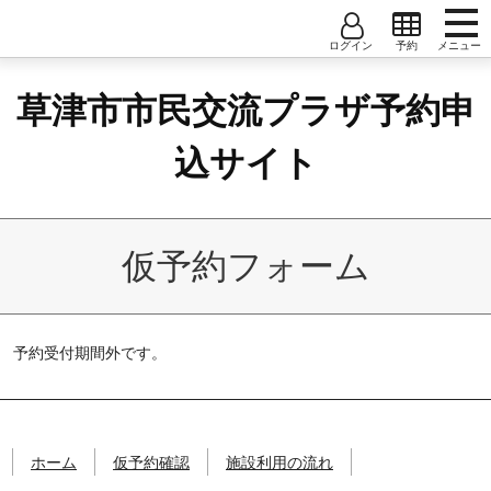
コンテンツへ
ナビゲーションへ
ホームへ
草
ホーム
ユーザー名
大会議室
中会議室
小会議室1
草津市市民交流プラザ予約申
津
仮予約確認
市
小会議室2
小会議室3
小会議室4
パスワード
市
込サイト
施設利用の流れ
民
小会議室5
小会議室6
和室A/B/C
交
ユーザー登録
流
創作室
音楽室
調理実習室
軽運動室1
プ
ユーザー利用規約
仮予約フォーム
ラ
軽運動室2
ザ
予
約
予約受付期間外です。
申
込
サ
イ
ト
ホーム
仮予約確認
施設利用の流れ
草