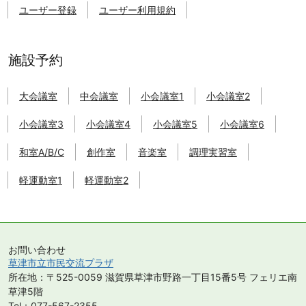
津
ユーザー登録
ユーザー利用規約
市
市
民
交
施設予約
流
プ
大会議室
中会議室
小会議室1
小会議室2
ラ
ザ
小会議室3
小会議室4
小会議室5
小会議室6
の
施
和室A/B/C
創作室
音楽室
調理実習室
設
を
軽運動室1
軽運動室2
予
約
す
る
こ
お問い合わせ
と
草津市立市民交流プラザ
が
所在地：〒525-0059 滋賀県草津市野路一丁目15番5号 フェリエ南
で
草津5階
き
Tel：077-567-2355