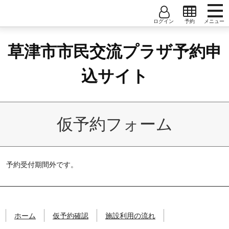
コンテンツへ
ナビゲーションへ
ホームへ
草
ホーム
ユーザー名
大会議室
中会議室
小会議室1
草津市市民交流プラザ予約申
津
仮予約確認
市
小会議室2
小会議室3
小会議室4
パスワード
市
込サイト
施設利用の流れ
民
小会議室5
小会議室6
和室A/B/C
交
ユーザー登録
流
創作室
音楽室
調理実習室
軽運動室1
プ
ユーザー利用規約
仮予約フォーム
ラ
軽運動室2
ザ
予
約
予約受付期間外です。
申
込
サ
イ
ト
ホーム
仮予約確認
施設利用の流れ
草