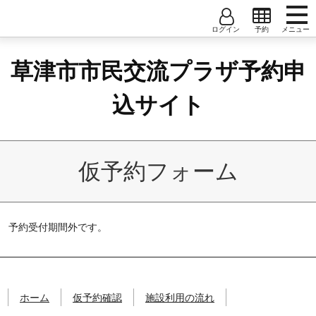
コンテンツへ
ナビゲーションへ
ホームへ
草
ホーム
ユーザー名
大会議室
中会議室
小会議室1
草津市市民交流プラザ予約申
津
仮予約確認
市
小会議室2
小会議室3
小会議室4
パスワード
市
込サイト
施設利用の流れ
民
小会議室5
小会議室6
和室A/B/C
交
ユーザー登録
流
創作室
音楽室
調理実習室
軽運動室1
プ
ユーザー利用規約
仮予約フォーム
ラ
軽運動室2
ザ
予
約
予約受付期間外です。
申
込
サ
イ
ト
ホーム
仮予約確認
施設利用の流れ
草