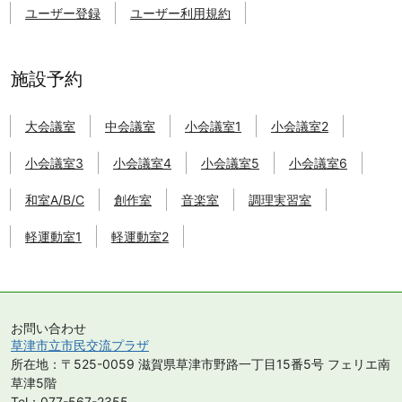
津
ユーザー登録
ユーザー利用規約
市
市
民
交
施設予約
流
プ
大会議室
中会議室
小会議室1
小会議室2
ラ
ザ
小会議室3
小会議室4
小会議室5
小会議室6
の
施
和室A/B/C
創作室
音楽室
調理実習室
設
を
軽運動室1
軽運動室2
予
約
す
る
こ
お問い合わせ
と
草津市立市民交流プラザ
が
所在地：〒525-0059 滋賀県草津市野路一丁目15番5号 フェリエ南
で
草津5階
き
Tel：077-567-2355