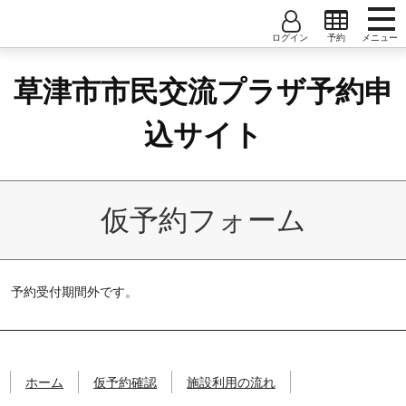
コンテンツへ
ナビゲーションへ
ホームへ
草
ホーム
ユーザー名
大会議室
中会議室
小会議室1
草津市市民交流プラザ予約申
津
仮予約確認
市
小会議室2
小会議室3
小会議室4
パスワード
市
込サイト
施設利用の流れ
民
小会議室5
小会議室6
和室A/B/C
交
ユーザー登録
流
創作室
音楽室
調理実習室
軽運動室1
プ
ユーザー利用規約
仮予約フォーム
ラ
軽運動室2
ザ
予
約
予約受付期間外です。
申
込
サ
イ
ト
ホーム
仮予約確認
施設利用の流れ
草