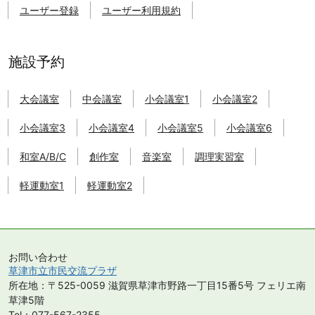
津
ユーザー登録
ユーザー利用規約
市
市
民
交
施設予約
流
プ
大会議室
中会議室
小会議室1
小会議室2
ラ
ザ
小会議室3
小会議室4
小会議室5
小会議室6
の
施
和室A/B/C
創作室
音楽室
調理実習室
設
を
軽運動室1
軽運動室2
予
約
す
る
こ
お問い合わせ
と
草津市立市民交流プラザ
が
所在地：〒525-0059 滋賀県草津市野路一丁目15番5号 フェリエ南
で
草津5階
き
Tel：077-567-2355