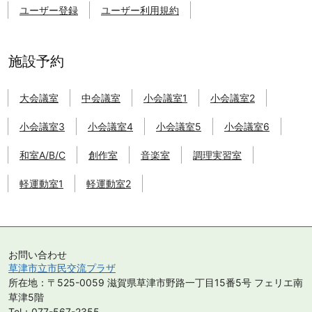
津
ユーザー登録
ユーザー利用規約
市
市
民
交
施設予約
流
プ
大会議室
中会議室
小会議室1
小会議室2
ラ
ザ
小会議室3
小会議室4
小会議室5
小会議室6
の
施
和室A/B/C
創作室
音楽室
調理実習室
設
を
軽運動室1
軽運動室2
予
約
す
る
こ
お問い合わせ
と
草津市立市民交流プラザ
が
所在地：〒525-0059 滋賀県草津市野路一丁目15番5号 フェリエ南
で
草津5階
き
Tel：077-567-2355