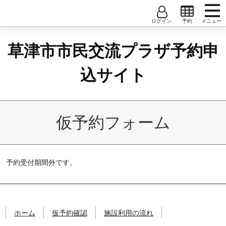
コンテンツへ
ナビゲーションへ
ホームへ
草
ホーム
ユーザー名
大会議室
中会議室
小会議室1
草津市市民交流プラザ予約申
津
仮予約確認
市
小会議室2
小会議室3
小会議室4
パスワード
市
込サイト
施設利用の流れ
民
小会議室5
小会議室6
和室A/B/C
交
ユーザー登録
流
創作室
音楽室
調理実習室
軽運動室1
プ
ユーザー利用規約
仮予約フォーム
ラ
軽運動室2
ザ
予
約
予約受付期間外です。
申
込
サ
イ
ト
ホーム
仮予約確認
施設利用の流れ
草